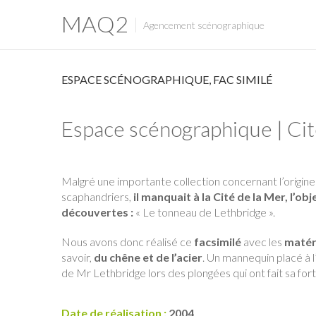
MAQ2
Agencement scénographique
ESPACE SCÉNOGRAPHIQUE
,
FAC SIMILÉ
Espace scénographique | Cit
Malgré une importante collection concernant l’origin
scaphandriers,
il manquait à la Cité de la Mer, l’o
découvertes :
« Le tonneau de Lethbridge ».
Nous avons donc réalisé ce
facsimilé
avec les
matéri
savoir,
du chêne et de l’acier
. Un mannequin placé à l’
de Mr Lethbridge lors des plongées qui ont fait sa for
Date de réalisation :
2004