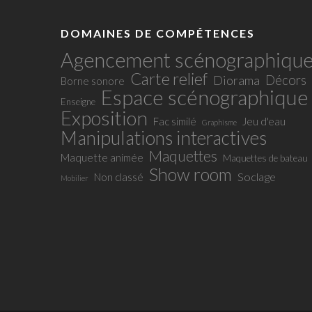
DOMAINES DE COMPÉTENCES
Agencement scénographiqu
Carte relief
Décors
Diorama
Borne sonore
Espace scénographique
Enseigne
Exposition
Fac similé
Jeu d'eau
Graphisme
Manipulations interactives
Maquettes
Maquette animée
Maquettes de bateau
Show room
Soclage
Non classé
Mobilier