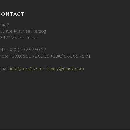
CONTACT
Maq2
00 rue Maurice Herzog
3420 Viviers du Lac
él.: +33(0)4 79 52 50 33
ob: +33(0)6 61 72 88 06 +33(0)6 61 85 75 91
mail:
info@maq2.com
-
thierry@maq2.com