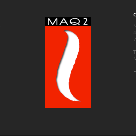
e
4
7
T
M
E