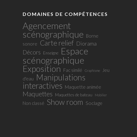
DOMAINES DE COMPÉTENCES
Agencement
scénographique
Borne
Carte relief
Diorama
sonore
Espace
Décors
Enseigne
scénographique
Exposition
Fac similé
Jeu
Graphisme
Manipulations
d'eau
interactives
Maquette animée
Maquettes
Maquettes de bateau
Mobilier
Show room
Soclage
Non classé