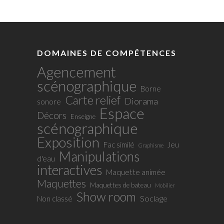
DOMAINES DE COMPÉTENCES
Agencement
scénographique
Borne
Carte relief
Diorama
sonore
Espace
Décors
Enseigne
scénographique
Exposition
Fac similé
Jeu
Graphisme
Manipulations
d'eau
interactives
Maquette animée
Maquettes
Maquettes de bateau
Mobilier
Show room
Soclage
Non classé