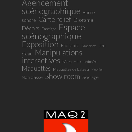
Agencement
scénographique
Borne
Carte relief
Diorama
sonore
Espace
Décors
Enseigne
scénographique
Exposition
Fac similé
Jeu
Graphisme
Manipulations
d'eau
interactives
Maquette animée
Maquettes
Maquettes de bateau
Mobilier
Show room
Soclage
Non classé