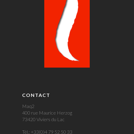
CONTACT
Maq2
400 rue Maurice Herzog
73420 Viviers du Lac
Tél.: +33(0)4 79 52 50 33